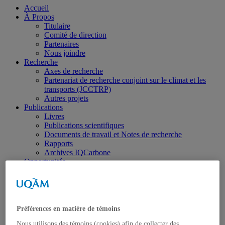
Accueil
À Propos
Titulaire
Comité de direction
Partenaires
Nous joindre
Recherche
Axes de recherche
Partenariat de recherche conjoint sur le climat et les
transports (JCCTRP)
Autres projets
Publications
Livres
Publications scientifiques
Documents de travail et Notes de recherche
Rapports
Archives IQCarbone
Opportunités
Étudiants intéressés
Bourses et stages
Offres d’emploi
Événements
Webinaires
Préférences en matière de témoins
Ateliers et conférences
Nous utilisons des témoins (cookies) afin de collecter des
Délégation UQAM à la COP