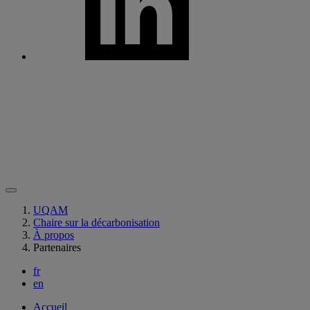
UQAM
Chaire sur la décarbonisation
À propos
Partenaires
fr
en
Accueil