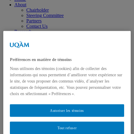
About
Chairholder
Steering Committee
Partners
Contact Us
Research
Research Axes
Joint Clean Climate Transport Research Partnership
(JCCTRP)
Other Projects
Publications
Préférences en matière de témoins
Peer-reviewed articles
Nous utilisons des témoins (cookies) afin de collecter des
Working Papers and Research Notes
Reports
informations qui nous permettent d’améliorer votre expérience sur
Archives IQCarbone
le site, de vous proposer des contenus vidéo, d’analyser les
Training & Scholarships
statistiques de fréquentation, etc. Vous pouvez personnaliser votre
Interested students
choix en sélectionnant « Préférences ».
Scholarships and Internships
Job offer
Events
Autoriser les témoins
Seminars-Webinars
Workshops & Conferences
UQAM Delegation to the COP
Tout refuser
In the News