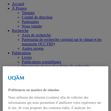
Accueil
À Propos
Titulaire
Comité de direction
Partenaires
Nous joindre
Recherche
Axes de recherche
Partenariat de recherche conjoint sur le climat et les
transports (JCCTRP)
Autres projets
Publications
Livres
Publications scientifiques
Documents de travail et Notes de recherche
Rapports
Archives IQCarbone
Opportunités
Étudiants intéressés
Bourses et stages
Préférences en matière de témoins
Offres d’emploi
Événements
Nous utilisons des témoins (cookies) afin de collecter des
Webinaires
informations qui nous permettent d’améliorer votre expérience sur
Ateliers et conférences
le site, de vous proposer des contenus vidéo, d’analyser les
Délégation UQAM à la COP